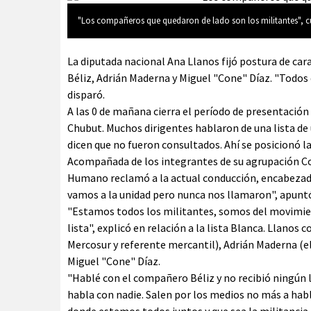
"Los compañeros que quedaron de lado son los militantes", cue
La diputada nacional Ana Llanos fijó postura de cara
Béliz, Adrián Maderna y Miguel "Cone" Díaz. "Todos
disparó.
A las 0 de mañana cierra el período de presentación d
Chubut. Muchos dirigentes hablaron de una lista de
dicen que no fueron consultados. Ahí se posicionó l
Acompañada de los integrantes de su agrupación Com
Humano reclamó a la actual conducción, encabezada 
vamos a la unidad pero nunca nos llamaron", apuntó
"Estamos todos los militantes, somos del movimien
lista", explicó en relación a la lista Blanca. Llano
Mercosur y referente mercantil), Adrián Maderna (el
Miguel "Cone" Díaz.
"Hablé con el compañero Béliz y no recibió ningú
habla con nadie. Salen por los medios no más a hab