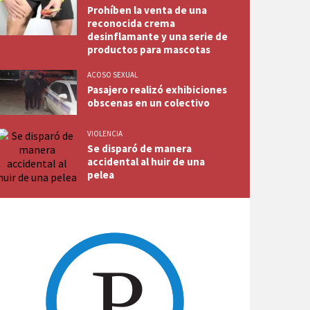
Prohíben la venta de una
reconocida crema
desinflamante y una serie de
productos para mascotas
ACOSO SEXUAL
Pasajero realizó exhibiciones
obscenas en un colectivo
VIOLENCIA
Se disparó de manera
accidental al huir de una
pelea