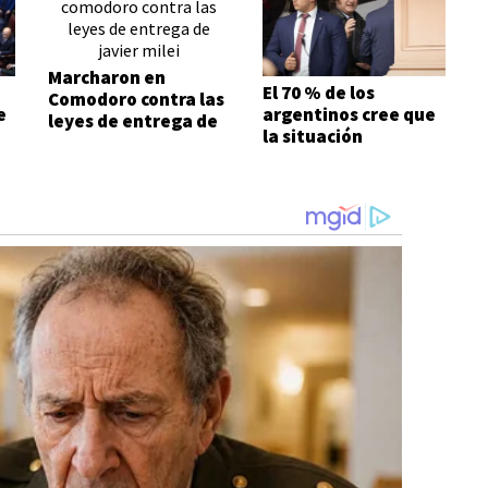
Marcharon en
El 70 % de los
Comodoro contra las
e
argentinos cree que
leyes de entrega de
la situación
Javier Milei
económica es mala