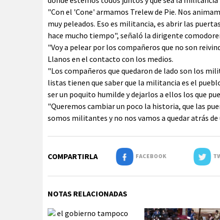
donde estemos todos juntos y que sea la militancia 
"Con el 'Cone' armamos Trelew de Pie. Nos anima
muy peleados. Eso es militancia, es abrir las puerta
hace mucho tiempo", señaló la dirigente comodoren
"Voy a pelear por los compañeros que no son reivin
Llanos en el contacto con los medios.
"Los compañeros que quedaron de lado son los milit
listas tienen que saber que la militancia es el puebl
ser un poquito humilde y dejarlos a ellos los que pu
"Queremos cambiar un poco la historia, que las pue
somos militantes y no nos vamos a quedar atrás de 
COMPARTIRLA
FACEBOOK
TW
NOTAS RELACIONADAS