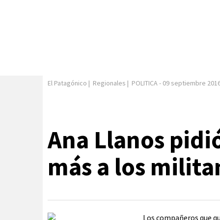
El Patagónico
|
Regionales
|
POLITICA
-
09 septiembre 201
Ana Llanos pidió
más a los milita