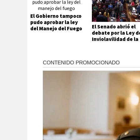
El Gobierno tampoco
pudo aprobar la ley
El Senado abrió el
del Manejo del Fuego
debate por la Ley d
Inviolavilidad de la
Propiedad Privada