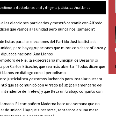
stionó la diputada nacional y dirigente justicialista Ana Llanos.
 a las elecciones partidarias y mostró cercanía con Alfredo
 dicen que vamos a la unidad pero nunca nos llamaron",
e listas para las elecciones del Partido Justicialista de
 unidad, pero hay agrupaciones que miran con desconfianza y
a diputada nacional Ana Llanos.
odoro de Pie, la ex secretaria municipal de Desarrollo
por Carlos Eliceche, que sea más abierta. "Todos dicen que
 Llanos en diálogo con el periodismo.
to justicialista y estamos luchando para instalar nuestra
s contó que se comunicó con Alfredo Béliz (parlamentario del
 intendente de Trelew) y que lleva un trabajo conjunto con
n llamado. El compañero Maderna hace una semana que no
lar de unidad. Hay que sincerarse, sentarnos en una mesa