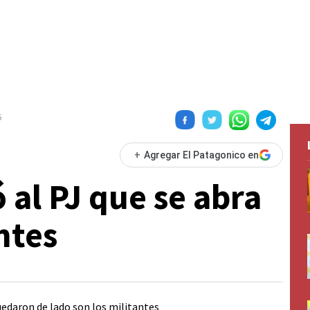
6
+
Agregar El Patagonico en
 al PJ que se abra
ntes