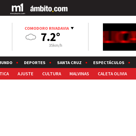
COMODORO RIVADAVIA
7.2°
35km/h
MUNDO
DEPORTES
SANTA CRUZ
ESPECTÁCULOS
TICA
AJUSTE
CULTURA
MALVINAS
CALETA OLIVIA