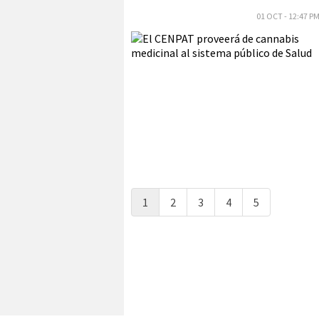
01 OCT - 12:47 P
1
2
3
4
5