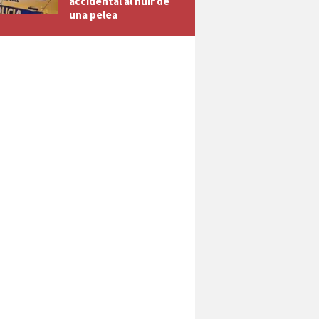
accidental al huir de
una pelea