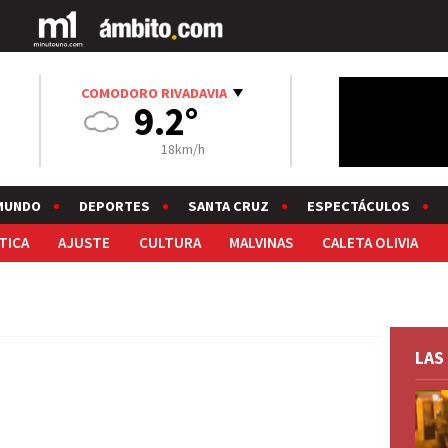
COMODORO RIVADAVIA
9.2°
18km/h
MUNDO
DEPORTES
SANTA CRUZ
ESPECTÁCULOS
TICA
AJUSTE
CULTURA
MALVINAS
CALETA OLIVIA
LAS