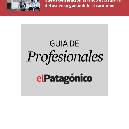
Nueva Generación arrancó el Clausura
del ascenso ganándole al campeón