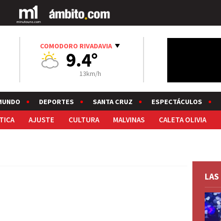
COMODORO RIVADAVIA
9.4°
13km/h
MUNDO
DEPORTES
SANTA CRUZ
ESPECTÁCULOS
TICA
AJUSTE
CULTURA
MALVINAS
CALETA OLIVIA
LAS