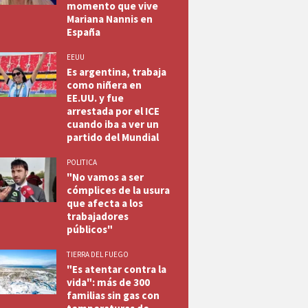
momento que vive
Mariana Nannis en
España
EEUU
Es argentina, trabaja
como niñera en
EE.UU. y fue
arrestada por el ICE
cuando iba a ver un
partido del Mundial
POLITICA
"No vamos a ser
cómplices de la usura
que afecta a los
trabajadores
públicos"
TIERRA DEL FUEGO
"Es atentar contra la
vida": más de 300
familias sin gas con