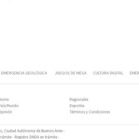
EMERGENCIA GEOLÓGICA
JUEGOS DE MESA
CULTURA DIGITAL
EMER
T
CORRIDA UNIVERSITARIA
Home
Regionales
País/Mundo
Deportes
Opinión
Términos y Condiciones
so, Ciudad Autónoma de Buenos Aires -
ámite - Registro DNDA en trámite -