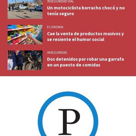
INSEGURIDAD VIAL
Un motociclista borracho chocó y no
tenía seguro
ECONOMIA
Cae la venta de productos masivos y
se resiente el humor social
INSEGURIDAD
Dos detenidos por robar una garrafa
en un puesto de comidas