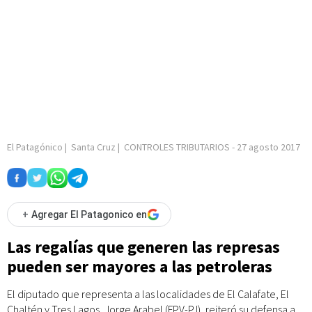
El Patagónico
|
Santa Cruz
|
CONTROLES TRIBUTARIOS
-
27 agosto 2017
+
Agregar El Patagonico en
Las regalías que generen las represas
pueden ser mayores a las petroleras
El diputado que representa a las localidades de El Calafate, El
Chaltén y Tres Lagos, Jorge Arabel (FPV-PJ), reiteró su defensa a