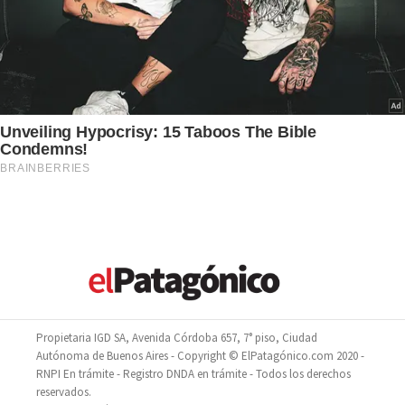
Propietaria IGD SA, Avenida Córdoba 657, 7° piso, Ciudad
Autónoma de Buenos Aires - Copyright © ElPatagónico.com 2020 -
RNPI En trámite - Registro DNDA en trámite - Todos los derechos
reservados.