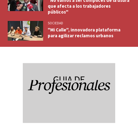
"No vamos a ser cómplices de la usura
que afecta a los trabajadores
públicos"
SOCIEDAD
"Mi Calle", innovadora plataforma
para agilizar reclamos urbanos