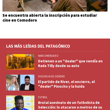
Se encuentra abierta la inscripción para estudiar
cine en Comodoro
LAS MÁS LEÍDAS DEL PATAGÓNICO
NARCOMENUDEO
Detienen a un "dealer" que vendía en
Rada Tilly desde su auto
VIOLENCIA DE GENERO
El partido de River, el encierro, el
"dealer" Pinocho y la huida
FUTBOL
Brutal asesinato de un futbolista de
Selección: lo atacaron a metros de su