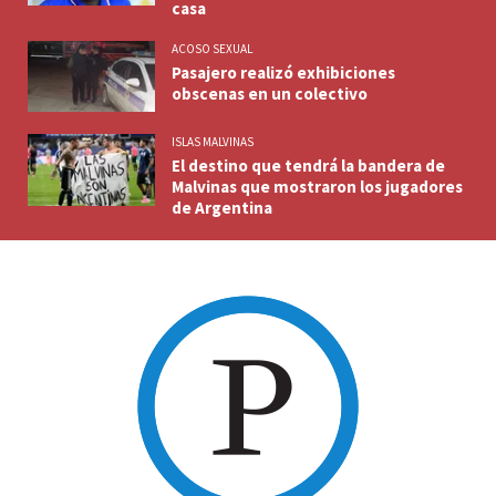
casa
ACOSO SEXUAL
Pasajero realizó exhibiciones
obscenas en un colectivo
ISLAS MALVINAS
El destino que tendrá la bandera de
Malvinas que mostraron los jugadores
de Argentina