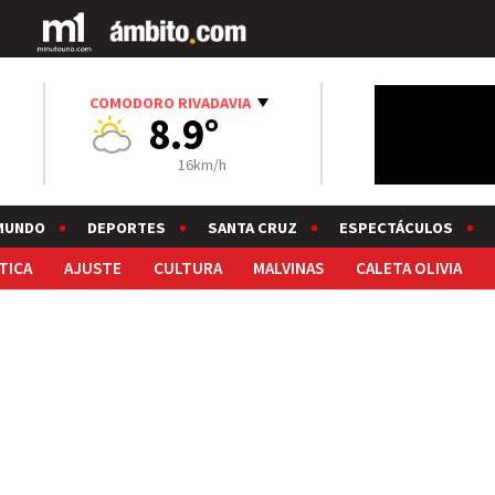
COMODORO RIVADAVIA
8.9°
16km/h
MUNDO
DEPORTES
SANTA CRUZ
ESPECTÁCULOS
TICA
AJUSTE
CULTURA
MALVINAS
CALETA OLIVIA