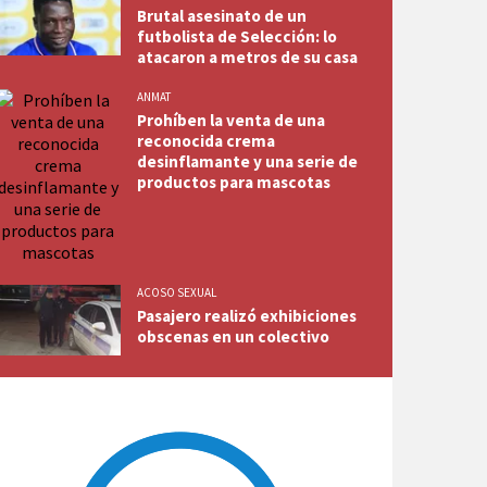
Brutal asesinato de un
futbolista de Selección: lo
atacaron a metros de su casa
ANMAT
Prohíben la venta de una
reconocida crema
desinflamante y una serie de
productos para mascotas
ACOSO SEXUAL
Pasajero realizó exhibiciones
obscenas en un colectivo