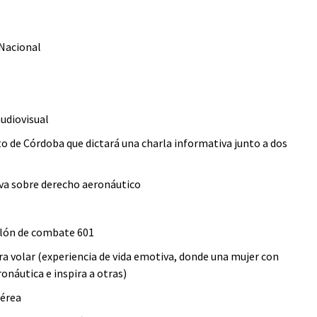
 Nacional
audiovisual
to de Córdoba que dictará una charla informativa junto a dos
iva sobre derecho aeronáutico
llón de combate 601
ara volar (experiencia de vida emotiva, donde una mujer con
onáutica e inspira a otras)
aérea