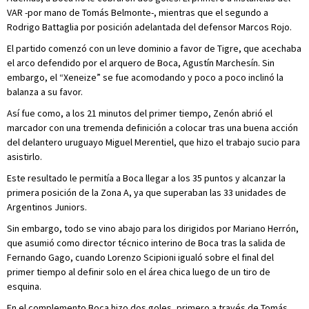
VAR -por mano de Tomás Belmonte-, mientras que el segundo a
Rodrigo Battaglia por posición adelantada del defensor Marcos Rojo.
El partido comenzó con un leve dominio a favor de Tigre, que acechaba
el arco defendido por el arquero de Boca, Agustín Marchesín. Sin
embargo, el “Xeneize” se fue acomodando y poco a poco inclinó la
balanza a su favor.
Así fue como, a los 21 minutos del primer tiempo, Zenón abrió el
marcador con una tremenda definición a colocar tras una buena acción
del delantero uruguayo Miguel Merentiel, que hizo el trabajo sucio para
asistirlo.
Este resultado le permitía a Boca llegar a los 35 puntos y alcanzar la
primera posición de la Zona A, ya que superaban las 33 unidades de
Argentinos Juniors.
Sin embargo, todo se vino abajo para los dirigidos por Mariano Herrón,
que asumió como director técnico interino de Boca tras la salida de
Fernando Gago, cuando Lorenzo Scipioni igualó sobre el final del
primer tiempo al definir solo en el área chica luego de un tiro de
esquina.
En el complemento Boca hizo dos goles, primero a través de Tomás