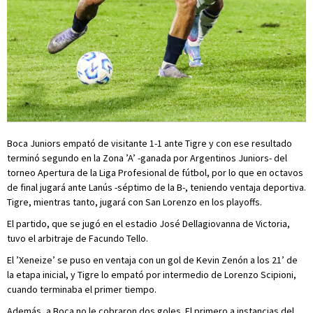
Boca Juniors empató de visitante 1-1 ante Tigre y con ese resultado
terminó segundo en la Zona ’A’ -ganada por Argentinos Juniors- del
torneo Apertura de la Liga Profesional de fútbol, por lo que en octavos
de final jugará ante Lanús -séptimo de la B-, teniendo ventaja deportiva.
Tigre, mientras tanto, jugará con San Lorenzo en los playoffs.
El partido, que se jugó en el estadio José Dellagiovanna de Victoria,
tuvo el arbitraje de Facundo Tello.
El ’Xeneize’ se puso en ventaja con un gol de Kevin Zenón a los 21’ de
la etapa inicial, y Tigre lo empató por intermedio de Lorenzo Scipioni,
cuando terminaba el primer tiempo.
Además, a Boca no le cobraron dos goles. El primero a instancias del