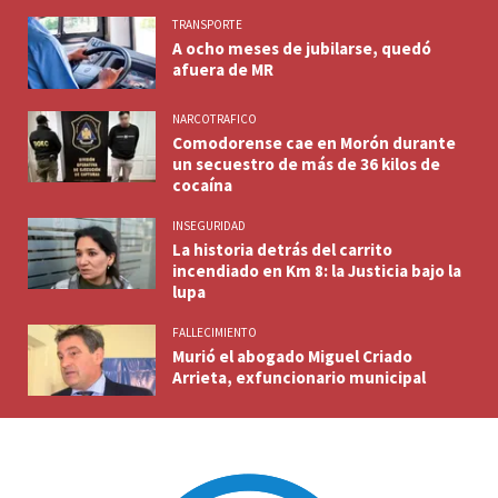
TRANSPORTE
A ocho meses de jubilarse, quedó
afuera de MR
NARCOTRAFICO
Comodorense cae en Morón durante
un secuestro de más de 36 kilos de
cocaína
INSEGURIDAD
La historia detrás del carrito
incendiado en Km 8: la Justicia bajo la
lupa
FALLECIMIENTO
Murió el abogado Miguel Criado
Arrieta, exfuncionario municipal