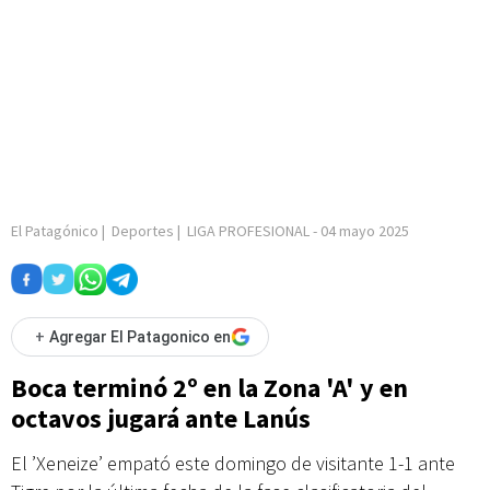
El Patagónico
|
Deportes
|
LIGA PROFESIONAL
-
04 mayo 2025
+
Agregar El Patagonico en
Boca terminó 2º en la Zona 'A' y en
octavos jugará ante Lanús
El ’Xeneize’ empató este domingo de visitante 1-1 ante