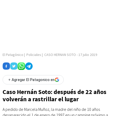
El Patagónico
|
Policiales
|
CASO HERNAN SOTO
-
17 julio 2019
+
Agregar El Patagonico en
Caso Hernán Soto: después de 22 años
volverán a rastrillar el lugar
A pedido de Marcela Muñoz, la madre del niño de 10 años
desaparecido el 1 de enero de 1997 en un camping próximo a