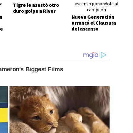
Tigre le asestó otro
duro golpe a River
n
Nueva Generación
arrancó el Clausura
de
del ascenso
ganándole al
campeón