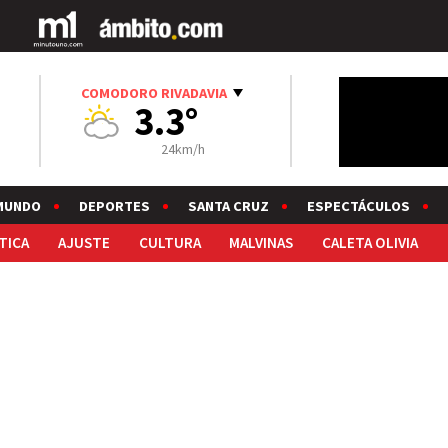
COMODORO RIVADAVIA
3.3°
24km/h
MUNDO
DEPORTES
SANTA CRUZ
ESPECTÁCULOS
TICA
AJUSTE
CULTURA
MALVINAS
CALETA OLIVIA