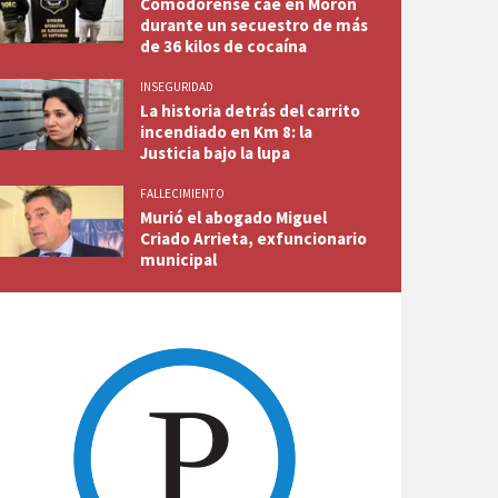
Comodorense cae en Morón
durante un secuestro de más
de 36 kilos de cocaína
INSEGURIDAD
La historia detrás del carrito
incendiado en Km 8: la
Justicia bajo la lupa
FALLECIMIENTO
Murió el abogado Miguel
Criado Arrieta, exfuncionario
municipal