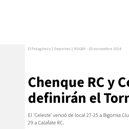
El Patagónico
|
Deportes
|
RUGBY
-
03 noviembre 2024
Chenque RC y 
definirán el Tor
El ’Celeste’ venció de local 27-25 a Bigornia Cl
29 a Calafate RC.