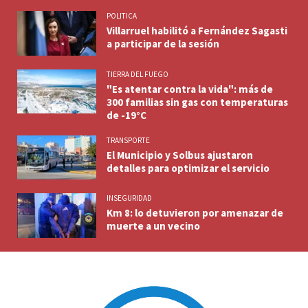
POLITICA
Villarruel habilitó a Fernández Sagasti
a participar de la sesión
TIERRA DEL FUEGO
"Es atentar contra la vida": más de
300 familias sin gas con temperaturas
de -19°C
TRANSPORTE
El Municipio y Solbus ajustaron
detalles para optimizar el servicio
INSEGURIDAD
Km 8: lo detuvieron por amenazar de
muerte a un vecino