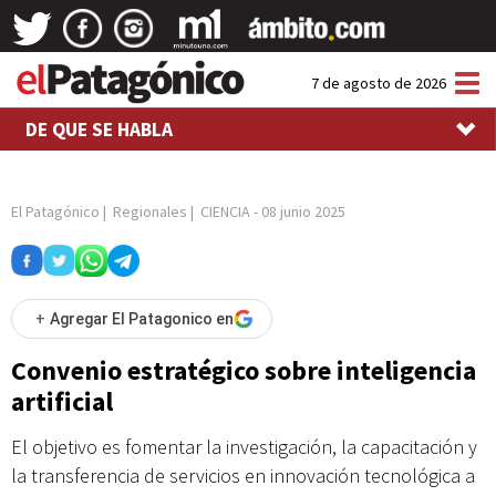
Tog
7 de agosto de 2026
nav
DE QUE SE HABLA
El Patagónico
|
Regionales
|
CIENCIA
-
08 junio 2025
+
Agregar El Patagonico en
Convenio estratégico sobre inteligencia
artificial
El objetivo es fomentar la investigación, la capacitación y
la transferencia de servicios en innovación tecnológica a