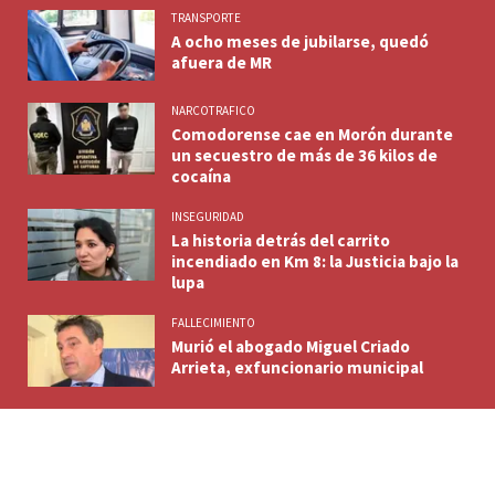
TRANSPORTE
A ocho meses de jubilarse, quedó
afuera de MR
NARCOTRAFICO
Comodorense cae en Morón durante
un secuestro de más de 36 kilos de
cocaína
INSEGURIDAD
La historia detrás del carrito
incendiado en Km 8: la Justicia bajo la
lupa
FALLECIMIENTO
Murió el abogado Miguel Criado
Arrieta, exfuncionario municipal