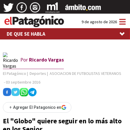
Tog
9 de agosto de 2026
nav
DE QUE SE HABLA
Por
Ricardo Vargas
El Patagónico
|
Deportes
|
ASOCIACION DE FUTBOLISTAS VETERANOS
-
03 septiembre 2016
+
Agregar El Patagonico en
El "Globo" quiere seguir en lo más alto
en los Senior