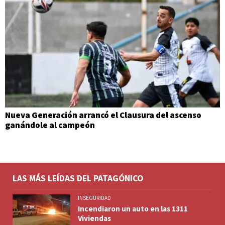
Nueva Generación arrancó el Clausura del ascenso
ganándole al campeón
LAS MÁS LEÍDAS DEL PATAGÓNICO
INSEGURIDAD
Incendiaron un auto en las 1311
Viviendas