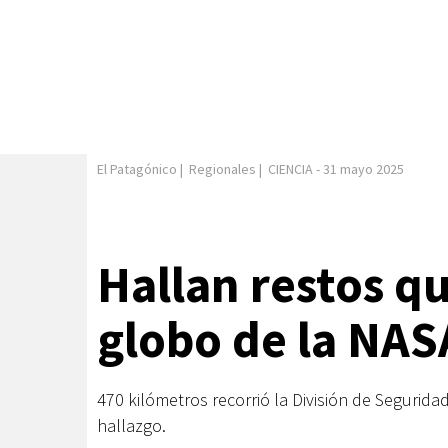
El Patagónico
|
Regionales
|
CIENCIA
-
31 mayo 2025
Hallan restos qu
globo de la NAS
470 kilómetros recorrió la División de Segurida
hallazgo.