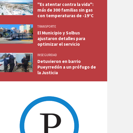
"Es atentar contra la vida":
más de 300 familias sin gas
con temperaturas de -19°C
TRANSPORTE
El Municipio y Solbus
ajustaron detalles para
optimizar el servicio
INSEGURIDAD
Detuvieron en barrio
Pueyrredón a un prófugo de
la Justicia