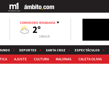
COMODORO RIVADAVIA
2°
18km/h
MUNDO
DEPORTES
SANTA CRUZ
ESPECTÁCULOS
TICA
AJUSTE
CULTURA
MALVINAS
CALETA OLIVIA