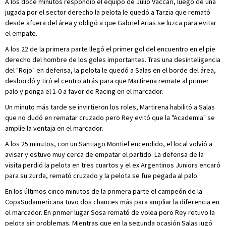
A los doce minutos respondió el equipo de Julio Vaccari, luego de una
jugada por el sector derecho la pelota le quedó a Tarzia que remató
desde afuera del área y obligó a que Gabriel Arias se luzca para evitar
el empate.
A los 22 de la primera parte llegó el primer gol del encuentro en el pie
derecho del hombre de los goles importantes. Tras una desinteligencia
del "Rojo" en defensa, la pelota le quedó a Salas en el borde del área,
desbordó y tiró el centro atrás para que Martirena remate al primer
palo y ponga el 1-0 a favor de Racing en el marcador.
Un minuto más tarde se invirtieron los roles, Martirena habilitó a Salas
que no dudó en rematar cruzado pero Rey evitó que la "Academia" se
amplíe la ventaja en el marcador.
A los 25 minutos, con un Santiago Montiel encendido, el local volvió a
avisar y estuvo muy cerca de empatar el partido. La defensa de la
visita perdió la pelota en tres cuartos y el ex Argentinos Juniors encaró
para su zurda, remató cruzado y la pelota se fue pegada al palo.
En los últimos cinco minutos de la primera parte el campeón de la
CopaSudamericana tuvo dos chances más para ampliar la diferencia en
el marcador. En primer lugar Sosa remató de volea pero Rey retuvo la
pelota sin problemas. Mientras que en la segunda ocasión Salas jugó