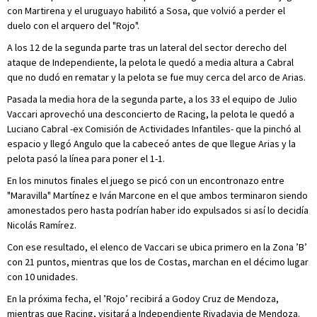
con Martirena y el uruguayo habilitó a Sosa, que volvió a perder el
duelo con el arquero del "Rojo".
A los 12 de la segunda parte tras un lateral del sector derecho del
ataque de Independiente, la pelota le quedó a media altura a Cabral
que no dudó en rematar y la pelota se fue muy cerca del arco de Arias.
Pasada la media hora de la segunda parte, a los 33 el equipo de Julio
Vaccari aprovechó una desconcierto de Racing, la pelota le quedó a
Luciano Cabral -ex Comisión de Actividades Infantiles- que la pinchó al
espacio y llegó Angulo que la cabeceó antes de que llegue Arias y la
pelota pasó la línea para poner el 1-1.
En los minutos finales el juego se picó con un encontronazo entre
"Maravilla" Martínez e Iván Marcone en el que ambos terminaron siendo
amonestados pero hasta podrían haber ido expulsados si así lo decidía
Nicolás Ramírez.
Con ese resultado, el elenco de Vaccari se ubica primero en la Zona ’B’
con 21 puntos, mientras que los de Costas, marchan en el décimo lugar
con 10 unidades.
En la próxima fecha, el ’Rojo’ recibirá a Godoy Cruz de Mendoza,
mientras que Racing, visitará a Independiente Rivadavia de Mendoza.