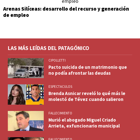
Arenas Silíceas: desarrollo del recurso y generación
de empleo
LAS MÁS LEÍDAS DEL PATAGÓNICO
CIPOLLETTI
Pacto suicida de un matrimonio que
no podía afrontar las deudas
ESPECTACULOS
Brenda Asnicar reveló lo qué más le
molestó de Tévez cuando salieron
FALLECIMIENTO
Murió el abogado Miguel Criado
Arrieta, exfuncionario municipal
FALLECIMIENTO