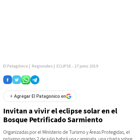
El Patagónico
|
Regionales
|
ECLIPSE
-
27 junio 2019
+
Agregar El Patagonico en
Invitan a vivir el eclipse solar en el
Bosque Petrificado Sarmiento
Organizadas por el Ministerio de Turismo y Áreas Protegidas, el
próximo martes 2 de julio habrá una caminata, una charla sobre