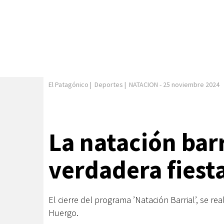
El Patagónico
|
Deportes
|
NATACION
-
25 noviembre 2024
La natación barr
verdadera fiest
El cierre del programa ’Natación Barrial’, se rea
Huergo.