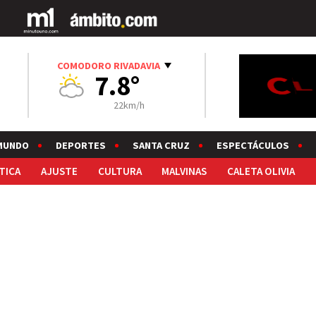
COMODORO RIVADAVIA
7.8°
22km/h
MUNDO
DEPORTES
SANTA CRUZ
ESPECTÁCULOS
TICA
AJUSTE
CULTURA
MALVINAS
CALETA OLIVIA