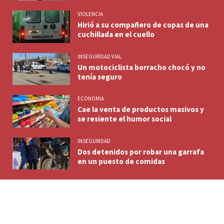
VIOLENCIA
Hirió a su compañero de copas de una
cuchillada en el cuello
INSEGURIDAD VIAL
Un motociclista borracho chocó y no
tenía seguro
ECONOMIA
Cae la venta de productos masivos y
se resiente el humor social
INSEGURIDAD
Dos detenidos por robar una garrafa
en un puesto de comidas