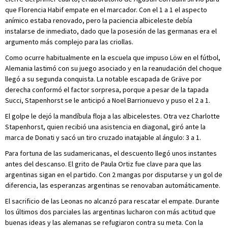
que Florencia Habif empate en el marcador. Con el 1 a 1 el aspecto
anímico estaba renovado, pero la paciencia albiceleste debía
instalarse de inmediato, dado que la posesión de las germanas era el
argumento más complejo para las criollas.
Como ocurre habitualmente en la escuela que impuso Löw en el fútbol,
Alemania lastimó con su juego asociado y en la reanudación del choque
llegó a su segunda conquista. La notable escapada de Gräve por
derecha conformó el factor sorpresa, porque a pesar de la tapada
Succi, Stapenhorst se le anticipó a Noel Barrionuevo y puso el 2 a 1.
El golpe le dejó la mandíbula floja a las albicelestes. Otra vez Charlotte
Stapenhorst, quien recibió una asistencia en diagonal, giró ante la
marca de Donati y sacó un tiro cruzado inatajable al ángulo: 3 a 1.
Para fortuna de las sudamericanas, el descuento llegó unos instantes
antes del descanso. El grito de Paula Ortiz fue clave para que las
argentinas sigan en el partido. Con 2 mangas por disputarse y un gol de
diferencia, las esperanzas argentinas se renovaban automáticamente.
El sacrificio de las Leonas no alcanzó para rescatar el empate. Durante
los últimos dos parciales las argentinas lucharon con más actitud que
buenas ideas y las alemanas se refugiaron contra su meta. Con la