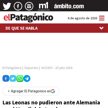
Tog
6 de agosto de 2026
nav
DE QUE SE HABLA
El Patagónico
|
Deportes
|
HOCKEY
-
25 julio 2018
+
Agregar El Patagonico en
Las Leonas no pudieron ante Alemania