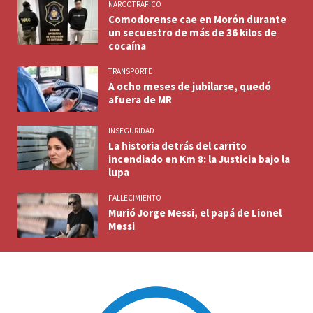
NARCOTRAFICO
Comodorense cae en Morón durante
un secuestro de más de 36 kilos de
cocaína
TRANSPORTE
A ocho meses de jubilarse, quedó
afuera de MR
INSEGURIDAD
La historia detrás del carrito
incendiado en Km 8: la Justicia bajo la
lupa
FALLECIMIENTO
Murió Jorge Messi, el papá de Lionel
Messi