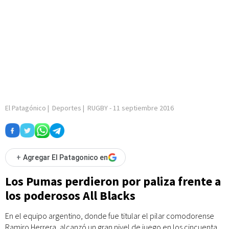
El Patagónico
|
Deportes
|
RUGBY
-
11 septiembre 2016
+
Agregar El Patagonico en
Los Pumas perdieron por paliza frente a
los poderosos All Blacks
En el equipo argentino, donde fue titular el pilar comodorense
Ramiro Herrera, alcanzó un gran nivel de juego en los cincuenta