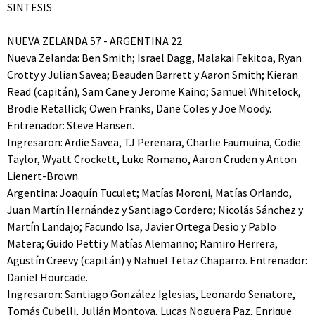
SINTESIS
NUEVA ZELANDA 57 - ARGENTINA 22
Nueva Zelanda: Ben Smith; Israel Dagg, Malakai Fekitoa, Ryan
Crotty y Julian Savea; Beauden Barrett y Aaron Smith; Kieran
Read (capitán), Sam Cane y Jerome Kaino; Samuel Whitelock,
Brodie Retallick; Owen Franks, Dane Coles y Joe Moody.
Entrenador: Steve Hansen.
Ingresaron: Ardie Savea, TJ Perenara, Charlie Faumuina, Codie
Taylor, Wyatt Crockett, Luke Romano, Aaron Cruden y Anton
Lienert-Brown.
Argentina: Joaquín Tuculet; Matías Moroni, Matías Orlando,
Juan Martín Hernández y Santiago Cordero; Nicolás Sánchez y
Martín Landajo; Facundo Isa, Javier Ortega Desio y Pablo
Matera; Guido Petti y Matías Alemanno; Ramiro Herrera,
Agustín Creevy (capitán) y Nahuel Tetaz Chaparro. Entrenador:
Daniel Hourcade.
Ingresaron: Santiago González Iglesias, Leonardo Senatore,
Tomás Cubelli, Julián Montoya, Lucas Noguera Paz, Enrique