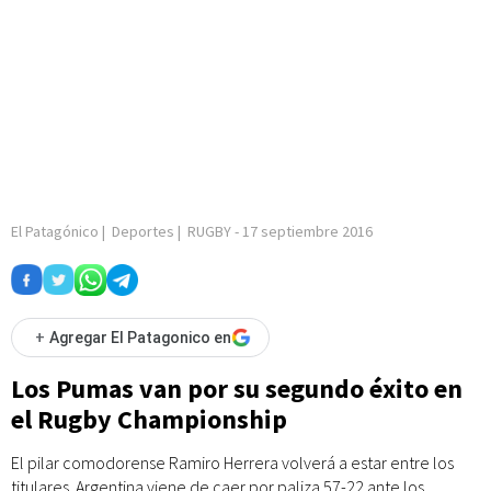
El Patagónico
|
Deportes
|
RUGBY
-
17 septiembre 2016
+
Agregar El Patagonico en
Los Pumas van por su segundo éxito en
el Rugby Championship
El pilar comodorense Ramiro Herrera volverá a estar entre los
titulares. Argentina viene de caer por paliza 57-22 ante los