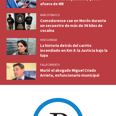
afuera de MR
NARCOTRAFICO
Comodorense cae en Morón durante
un secuestro de más de 36 kilos de
cocaína
INSEGURIDAD
La historia detrás del carrito
incendiado en Km 8: la Justicia bajo la
lupa
FALLECIMIENTO
Murió el abogado Miguel Criado
Arrieta, exfuncionario municipal