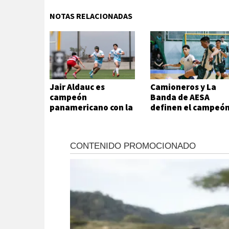
NOTAS RELACIONADAS
Jair Aldauc es
Camioneros y La
campeón
Banda de AESA
panamericano con la
definen el campeó
Selección Argentina
del futsal local
Universitaria