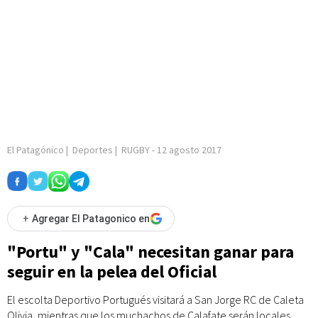
El Patagónico
|
Deportes
|
RUGBY
-
12 agosto 2017
+
Agregar El Patagonico en
"Portu" y "Cala" necesitan ganar para
seguir en la pelea del Oficial
El escolta Deportivo Portugués visitará a San Jorge RC de Caleta
Olivia, mientras que los muchachos de Calafate serán locales