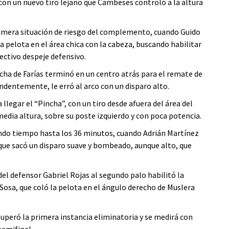
on un nuevo tiro lejano que Cambeses controló a la altura
rimera situación de riesgo del complemento, cuando Guido
 la pelota en el área chica con la cabeza, buscando habilitar
ectivo despeje defensivo.
ha de Farías terminó en un centro atrás para el remate de
endentemente, le erró al arco con un disparo alto.
llegar el “Pincha”, con un tiro desde afuera del área del
dia altura, sobre su poste izquierdo y con poca potencia.
undo tiempo hasta los 36 minutos, cuando Adrián Martínez
 que sacó un disparo suave y bombeado, aunque alto, que
el defensor Gabriel Rojas al segundo palo habilitó la
Sosa, que coló la pelota en el ángulo derecho de Muslera
superó la primera instancia eliminatoria y se medirá con