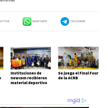
semifinal.
ITTER
WHATSAPP
TELEGRAM
Instituciones de
Se juega el Final Four
o
newcom recibieron
de la ACRB
material deportivo