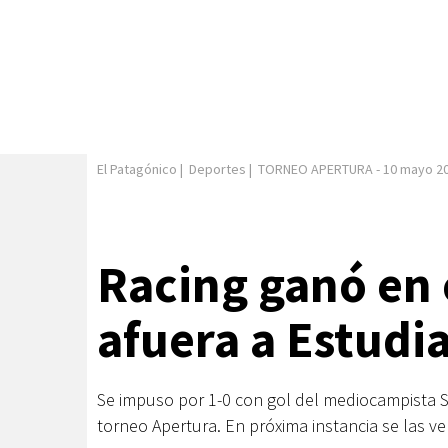
El Patagónico
|
Deportes
|
TORNEO APERTURA
-
10 mayo 2
Racing ganó en e
afuera a Estudi
Se impuso por 1-0 con gol del mediocampista San
torneo Apertura. En próxima instancia se las ve