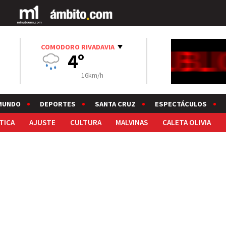
COMODORO RIVADAVIA
4°
16km/h
MUNDO
DEPORTES
SANTA CRUZ
ESPECTÁCULOS
TICA
AJUSTE
CULTURA
MALVINAS
CALETA OLIVIA