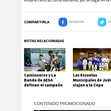
Rosario Central, como visitante, por un lugar en la 
COMPARTIRLA
FACEBOOK
TW
NOTAS RELACIONADAS
Camioneros y La
Las Escuelas
Banda de AESA
Municipales de Jud
definen el campeón
viajan a la Copa
del futsal local
Hikari en Viedma