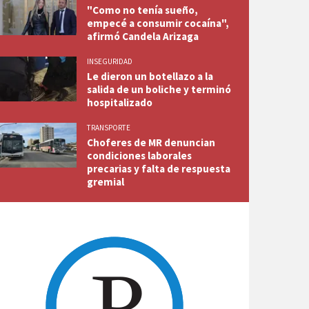
"Como no tenía sueño,
empecé a consumir cocaína",
afirmó Candela Arizaga
INSEGURIDAD
Le dieron un botellazo a la
salida de un boliche y terminó
hospitalizado
TRANSPORTE
Choferes de MR denuncian
condiciones laborales
precarias y falta de respuesta
gremial