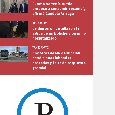
"Como no tenía sueño,
empecé a consumir cocaína",
afirmó Candela Arizaga
INSEGURIDAD
Le dieron un botellazo a la
salida de un boliche y terminó
hospitalizado
TRANSPORTE
Choferes de MR denuncian
condiciones laborales
precarias y falta de respuesta
gremial