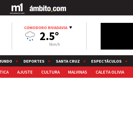
COMODORO RIVADAVIA
2.5°
5km/h
MUNDO
DEPORTES
SANTA CRUZ
ESPECTÁCULOS
TICA
AJUSTE
CULTURA
MALVINAS
CALETA OLIVIA