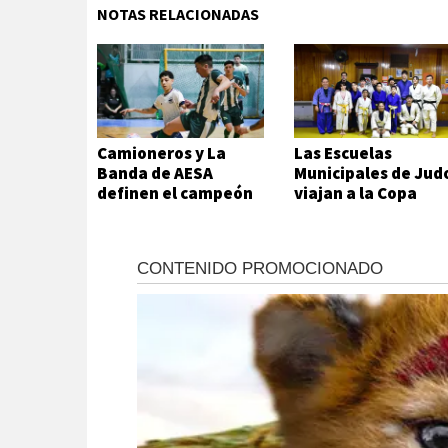
NOTAS RELACIONADAS
Camioneros y La
Las Escuelas
Banda de AESA
Municipales de Jud
definen el campeón
viajan a la Copa
del futsal local
Hikari en Viedma