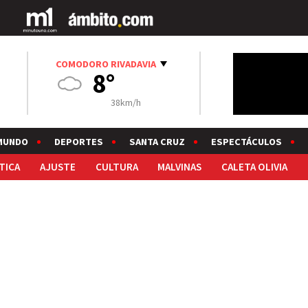
COMODORO RIVADAVIA
8°
38km/h
MUNDO
DEPORTES
SANTA CRUZ
ESPECTÁCULOS
TICA
AJUSTE
CULTURA
MALVINAS
CALETA OLIVIA