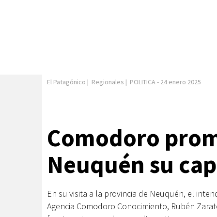
El Patagónico
|
Regionales
|
POLITICA
-
24 enero 2025
Comodoro prom
Neuquén su capa
En su visita a la provincia de Neuquén, el inte
Agencia Comodoro Conocimiento, Rubén Zarate,