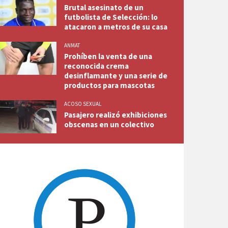
Brutal asesinato de un
futbolista de Selección: lo
atacaron a metros de su casa
ANMAT
Prohíben la venta de una
reconocida crema
desinflamante y una serie de
productos para mascotas
ACOSO SEXUAL
Pasajero realizó exhibiciones
obscenas en un colectivo