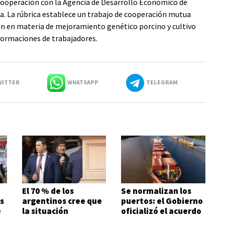
e cooperación con la Agencia de Desarrollo Económico de
a. La rúbrica establece un trabajo de cooperación mutua
ón en materia de mejoramiento genético porcino y cultivo
formaciones de trabajadores.
ITTER
WHATSAPP
TELEGRAM
El 70 % de los
Se normalizan los
s
argentinos cree que
puertos: el Gobierno
e
la situación
oficializó el acuerdo
económica es mala
con los prácticos