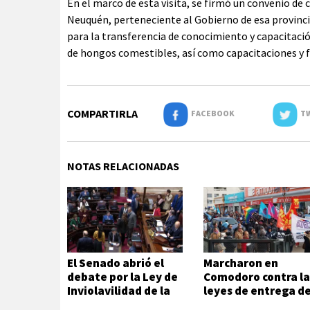
En el marco de esta visita, se firmó un convenio d
Neuquén, perteneciente al Gobierno de esa provinci
para la transferencia de conocimiento y capacitaci
de hongos comestibles, así como capacitaciones y 
COMPARTIRLA
FACEBOOK
TW
NOTAS RELACIONADAS
El Senado abrió el
Marcharon en
debate por la Ley de
Comodoro contra la
Inviolavilidad de la
leyes de entrega d
Propiedad Privada
Javier Milei