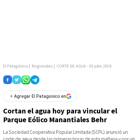
El Patagónico
|
Regionales
|
CORTE DE AGUA
-
03 julio 2018
+
Agregar El Patagonico en
Cortan el agua hoy para vincular el
Parque Eólico Manantiales Behr
La Sociedad Cooperativa Popular Limitada (SCPL) anunció un
corte de agua desde las primeras horas de esta mañana y por un