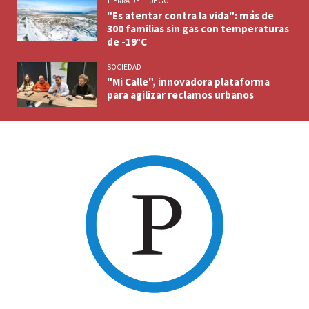
TIERRA DEL FUEGO
"Es atentar contra la vida": más de
300 familias sin gas con temperaturas
de -19°C
SOCIEDAD
"Mi Calle", innovadora plataforma
para agilizar reclamos urbanos