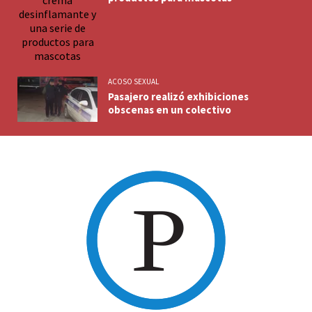
ACOSO SEXUAL
Pasajero realizó exhibiciones
obscenas en un colectivo