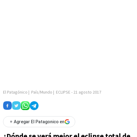
El Patagónico
|
País/Mundo
|
ECLIPSE
-
21 agosto 2017
+
Agregar El Patagonico en
¿Dónde se verá mejor el eclipse total de