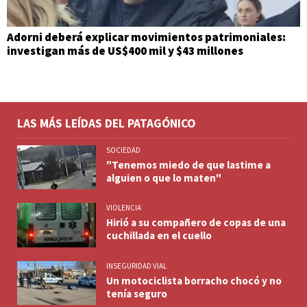
Adorni deberá explicar movimientos patrimoniales:
investigan más de US$400 mil y $43 millones
LAS MÁS LEÍDAS DEL PATAGÓNICO
SOCIEDAD
"Tenemos miedo de que lastime a
alguien o que lo maten"
VIOLENCIA
Hirió a su compañero de copas de una
cuchillada en el cuello
INSEGURIDAD VIAL
Un motociclista borracho chocó y no
tenía seguro