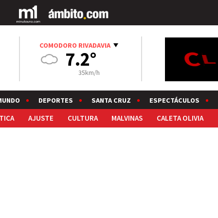
COMODORO RIVADAVIA
7.2°
35km/h
MUNDO
DEPORTES
SANTA CRUZ
ESPECTÁCULOS
TICA
AJUSTE
CULTURA
MALVINAS
CALETA OLIVIA