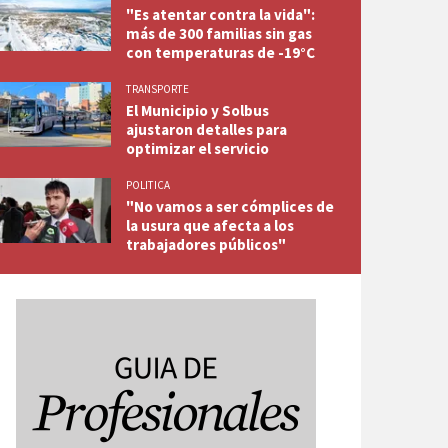
"Es atentar contra la vida":
más de 300 familias sin gas
con temperaturas de -19°C
TRANSPORTE
El Municipio y Solbus
ajustaron detalles para
optimizar el servicio
POLITICA
"No vamos a ser cómplices de
la usura que afecta a los
trabajadores públicos"