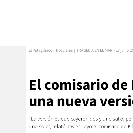
El Patagónico
|
Policiales
|
TRAGEDIA EN EL MAR
-
27 junio 2
El comisario de
una nueva versi
"La versión es que cayeron dos y uno salió, pe
uno solo", relató Javier Loyola, comisario de Ki