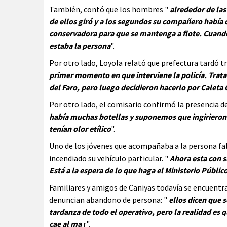
También, contó que los hombres "
alrededor de las
de ellos giró y a los segundos su compañero había c
conservadora para que se mantenga a flote. Cuando
estaba la persona
".
Por otro lado, Loyola relató que prefectura tardó t
primer momento en que interviene la policía. Trat
del Faro, pero luego decidieron hacerlo por Caleta 
Por otro lado, el comisario confirmó la presencia de
había muchas botellas y suponemos que ingirieron
tenían olor etílico
".
Uno de los jóvenes que acompañaba a la persona fal
incendiado su vehículo particular. "
Ahora esta con 
Está a la espera de lo que haga el Ministerio Público
Familiares y amigos de Caniyas todavía se encuentr
denuncian abandono de persona: "
ellos dicen que s
tardanza de todo el operativo, pero la realidad es
cae al ma
r".