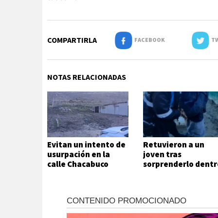
COMPARTIRLA
FACEBOOK
TW
NOTAS RELACIONADAS
Evitan un intento de
Retuvieron a un
usurpación en la
joven tras
calle Chacabuco
sorprenderlo dentr
de una vivienda