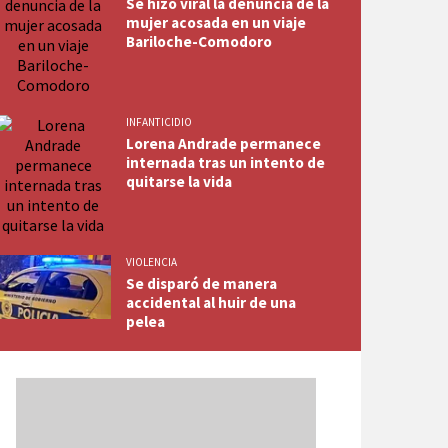
Se hizo viral la denuncia de la
mujer acosada en un viaje
Bariloche-Comodoro
INFANTICIDIO
Lorena Andrade permanece
internada tras un intento de
quitarse la vida
VIOLENCIA
Se disparó de manera
accidental al huir de una
pelea