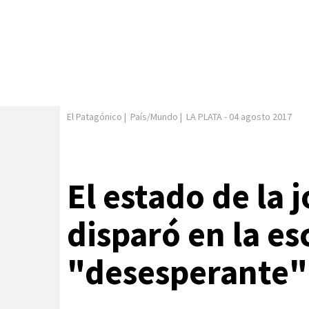
El Patagónico
|
País/Mundo
|
LA PLATA
-
04 agosto 2017
El estado de la 
disparó en la es
"desesperante"