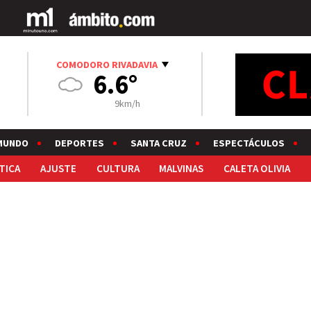
COMODORO RIVADAVIA
6.6°
9km/h
MUNDO
DEPORTES
SANTA CRUZ
ESPECTÁCULOS
TICA
AJUSTE
CULTURA
MALVINAS
CALETA OLIVIA