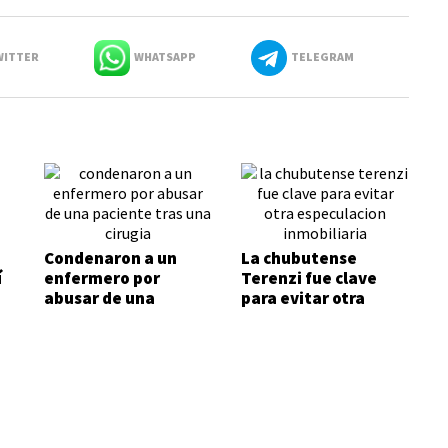
ITTER
WHATSAPP
TELEGRAM
Condenaron a un
La chubutense
í
enfermero por
Terenzi fue clave
abusar de una
para evitar otra
paciente tras una
especulación
cirugía
inmobiliaria