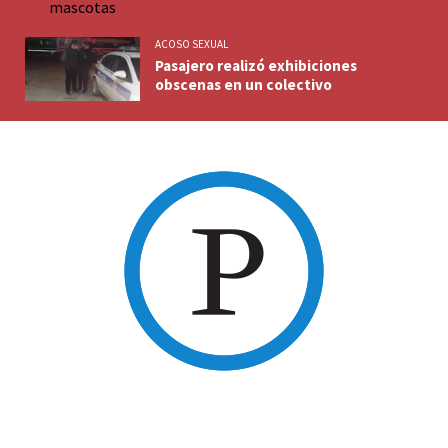
ACOSO SEXUAL
Pasajero realizó exhibiciones
obscenas en un colectivo