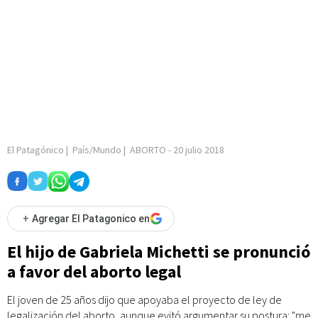
El Patagónico
|
País/Mundo
|
ABORTO
-
20 julio 2018
+
Agregar El Patagonico en
El hijo de Gabriela Michetti se pronunció
a favor del aborto legal
El joven de 25 años dijo que apoyaba el proyecto de ley de
legalización del aborto, aunque evitó argumentar su postura: "me