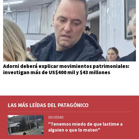
Adorni deberá explicar movimientos patrimoniales:
investigan más de US$400 mil y $43 millones
LAS MÁS LEÍDAS DEL PATAGÓNICO
SOCIEDAD
"Tenemos miedo de que lastime a
alguien o que lo maten"