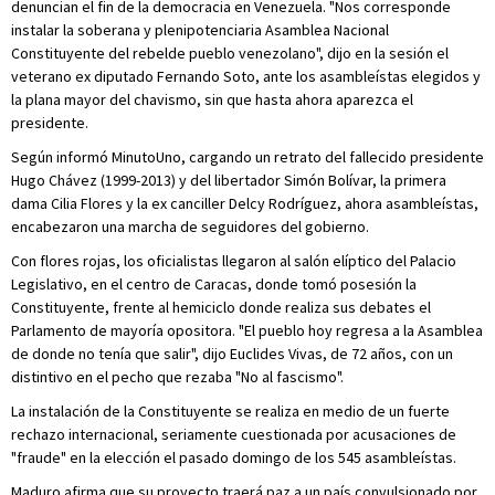
denuncian el fin de la democracia en Venezuela. "Nos corresponde
instalar la soberana y plenipotenciaria Asamblea Nacional
Constituyente del rebelde pueblo venezolano", dijo en la sesión el
veterano ex diputado Fernando Soto, ante los asambleístas elegidos y
la plana mayor del chavismo, sin que hasta ahora aparezca el
presidente.
Según informó MinutoUno, cargando un retrato del fallecido presidente
Hugo Chávez (1999-2013) y del libertador Simón Bolívar, la primera
dama Cilia Flores y la ex canciller Delcy Rodríguez, ahora asambleístas,
encabezaron una marcha de seguidores del gobierno.
Con flores rojas, los oficialistas llegaron al salón elíptico del Palacio
Legislativo, en el centro de Caracas, donde tomó posesión la
Constituyente, frente al hemiciclo donde realiza sus debates el
Parlamento de mayoría opositora. "El pueblo hoy regresa a la Asamblea
de donde no tenía que salir", dijo Euclides Vivas, de 72 años, con un
distintivo en el pecho que rezaba "No al fascismo".
La instalación de la Constituyente se realiza en medio de un fuerte
rechazo internacional, seriamente cuestionada por acusaciones de
"fraude" en la elección el pasado domingo de los 545 asambleístas.
Maduro afirma que su proyecto traerá paz a un país convulsionado por