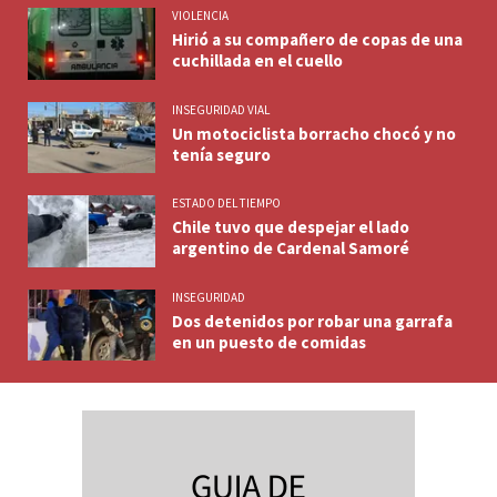
VIOLENCIA
Hirió a su compañero de copas de una
cuchillada en el cuello
INSEGURIDAD VIAL
Un motociclista borracho chocó y no
tenía seguro
ESTADO DEL TIEMPO
Chile tuvo que despejar el lado
argentino de Cardenal Samoré
INSEGURIDAD
Dos detenidos por robar una garrafa
en un puesto de comidas