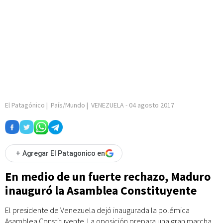
El Patagónico
|
País/Mundo
|
VENEZUELA
-
04 agosto 2017
+
Agregar El Patagonico en
En medio de un fuerte rechazo, Maduro
inauguró la Asamblea Constituyente
El presidente de Venezuela dejó inaugurada la polémica
Asamblea Constituyente. La oposición prepara una gran marcha