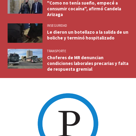
"Como no tenía sueño, empecé a
consumir cocaína", afirmó Candela
Arizaga
INSEGURIDAD
Le dieron un botellazo a la salida de un
boliche y terminó hospitalizado
TRANSPORTE
Choferes de MR denuncian
condiciones laborales precarias y falta
de respuesta gremial