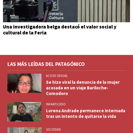
Una investigadora belga destacó el valor social y
cultural de la Feria
LAS MÁS LEÍDAS DEL PATAGÓNICO
ACOSO SEXUAL
Se hizo viral la denuncia de la mujer
acosada en un viaje Bariloche-
Comodoro
INFANTICIDIO
Lorena Andrade permanece internada
tras un intento de quitarse la vida
SOCIEDAD