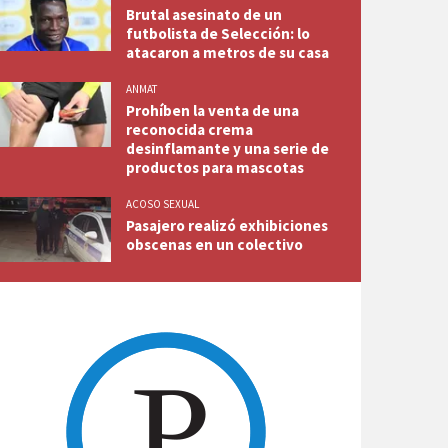
Brutal asesinato de un
futbolista de Selección: lo
atacaron a metros de su casa
ANMAT
Prohíben la venta de una
reconocida crema
desinflamante y una serie de
productos para mascotas
ACOSO SEXUAL
Pasajero realizó exhibiciones
obscenas en un colectivo