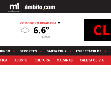
COMODORO RIVADAVIA
6.6°
9km/h
MUNDO
DEPORTES
SANTA CRUZ
ESPECTÁCULOS
TICA
AJUSTE
CULTURA
MALVINAS
CALETA OLIVIA