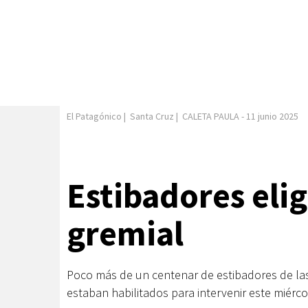
El Patagónico
|
Santa Cruz
|
CALETA PAULA
-
11 junio 2025
Estibadores eli
gremial
Poco más de un centenar de estibadores de las
estaban habilitados para intervenir este miérc