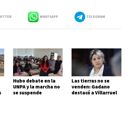
ITTER
WHATSAPP
TELEGRAM
Hubo debate en la
Las tierras no se
UNPA y la marcha no
venden: Gadano
s
se suspende
destacó a Villarruel