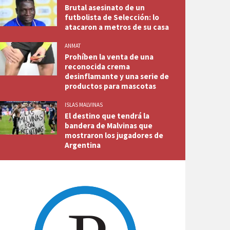
Brutal asesinato de un
futbolista de Selección: lo
atacaron a metros de su casa
ANMAT
Prohíben la venta de una
reconocida crema
desinflamante y una serie de
productos para mascotas
ISLAS MALVINAS
El destino que tendrá la
bandera de Malvinas que
mostraron los jugadores de
Argentina