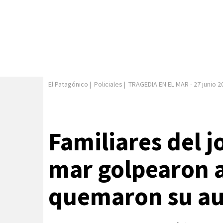
El Patagónico
|
Policiales
|
TRAGEDIA EN EL MAR
-
27 junio 2
Familiares del j
mar golpearon a
quemaron su a