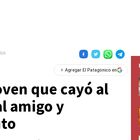
016
+
Agregar El Patagonico en
oven que cayó al
l amigo y
uto