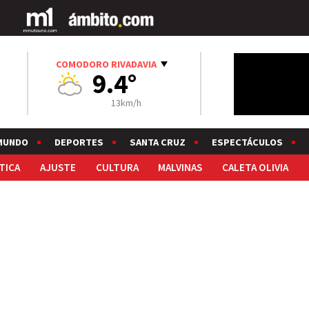
COMODORO RIVADAVIA
9.4°
13km/h
MUNDO
DEPORTES
SANTA CRUZ
ESPECTÁCULOS
TICA
AJUSTE
CULTURA
MALVINAS
CALETA OLIVIA