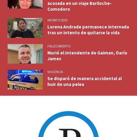
acosada en un viaje Bariloche-
Comodoro
INFANTICIDIO
Lorena Andrade permanece internada
tras un intento de quitarse la vida
FALLECIMIENTO
Murió el intendente de Gaiman, Darío
James
VIOLENCIA
Se disparó de manera accidental al
huir de una pelea