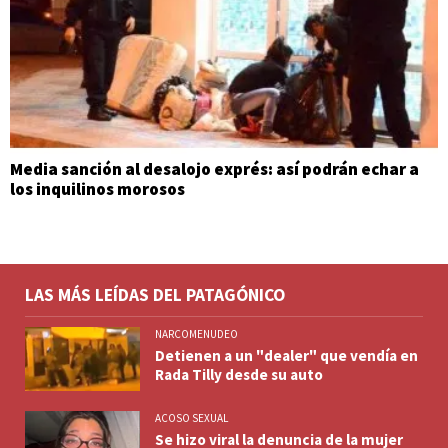
Media sanción al desalojo exprés: así podrán echar a
los inquilinos morosos
LAS MÁS LEÍDAS DEL PATAGÓNICO
NARCOMENUDEO
Detienen a un "dealer" que vendía en
Rada Tilly desde su auto
ACOSO SEXUAL
Se hizo viral la denuncia de la mujer