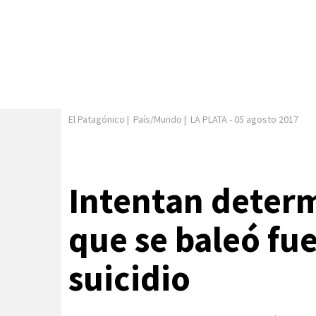
El Patagónico
|
País/Mundo
|
LA PLATA
-
05 agosto 2017
Intentan determ
que se baleó fue
suicidio