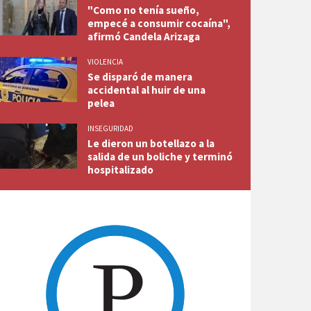
"Como no tenía sueño,
empecé a consumir cocaína",
afirmó Candela Arizaga
VIOLENCIA
Se disparó de manera
accidental al huir de una
pelea
INSEGURIDAD
Le dieron un botellazo a la
salida de un boliche y terminó
hospitalizado