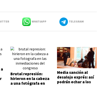
ITTER
WHATSAPP
TELEGRAM
 a
Media sanción al
Brutal represión:
desalojo exprés: así
r
hirieron en la cabeza
podrán echar a los
a una fotógrafa en
inquilinos morosos
las inmediaciones
del Congreso