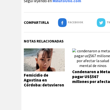
Seguí leyendo en
MinutoUno.com
COMPARTIRLA
FACEBOOK
TW
NOTAS RELACIONADAS
Condenaron a Meta
Femicidio de
pagar US$567
Agostina en
millones por afecta
Córdoba: detuvieron
la salud mental de
a dos inquilinos de
niños
Barrelier