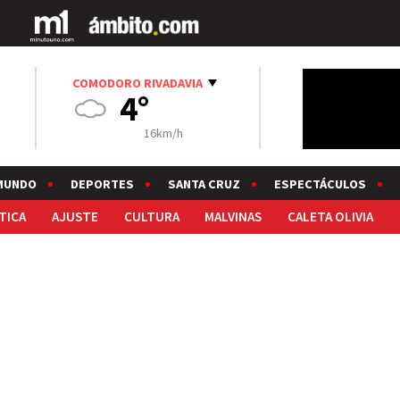
COMODORO RIVADAVIA
4°
16km/h
MUNDO
DEPORTES
SANTA CRUZ
ESPECTÁCULOS
TICA
AJUSTE
CULTURA
MALVINAS
CALETA OLIVIA