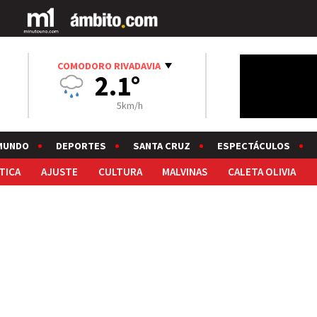
COMODORO RIVADAVIA
2.1°
5km/h
MUNDO
DEPORTES
SANTA CRUZ
ESPECTÁCULOS
TICA
AJUSTE
CULTURA
MALVINAS
CALETA OLIVIA