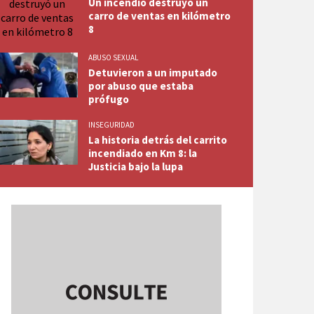
Un incendio destruyó un
carro de ventas en kilómetro
8
ABUSO SEXUAL
Detuvieron a un imputado
por abuso que estaba
prófugo
INSEGURIDAD
La historia detrás del carrito
incendiado en Km 8: la
Justicia bajo la lupa