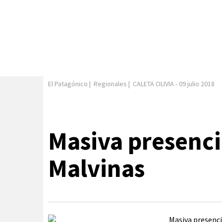
El Patagónico
|
Regionales
|
CALETA OLIVIA
-
09 julio 2018
Masiva presenci
Malvinas