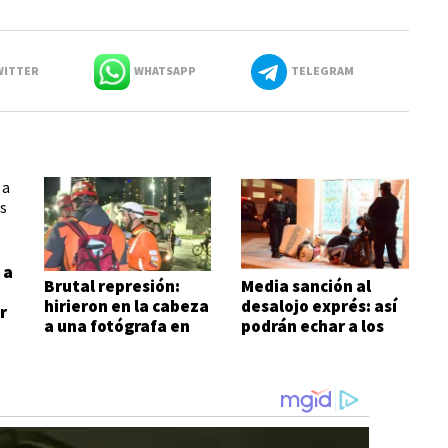
ITTER
WHATSAPP
TELEGRAM
 a
Brutal represión:
Media sanción al
hirieron en la cabeza
desalojo exprés: así
r
a una fotógrafa en
podrán echar a los
las inmediaciones
inquilinos morosos
del Congreso