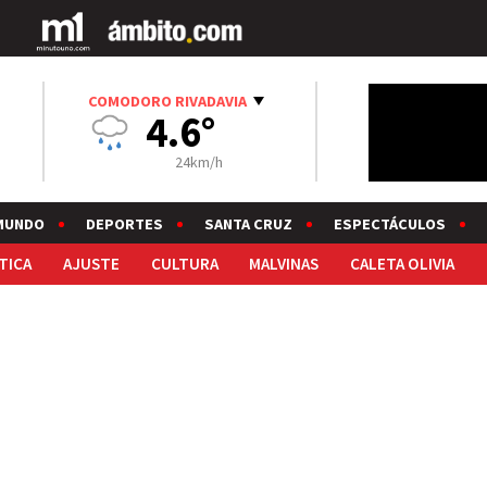
COMODORO RIVADAVIA
4.6°
24km/h
MUNDO
DEPORTES
SANTA CRUZ
ESPECTÁCULOS
TICA
AJUSTE
CULTURA
MALVINAS
CALETA OLIVIA