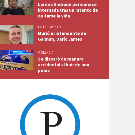
Lorena Andrade permanece
internada tras un intento de
quitarse la vida
FALLECIMIENTO
Murió el intendente de
Gaiman, Darío James
VIOLENCIA
Se disparó de manera
accidental al huir de una
pelea