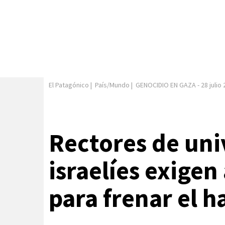
El Patagónico
|
País/Mundo
|
GENOCIDIO EN GAZA
-
28 julio
Rectores de uni
israelíes exigen
para frenar el 