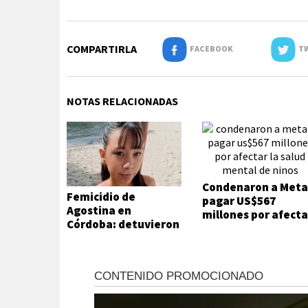
COMPARTIRLA
FACEBOOK
TW
NOTAS RELACIONADAS
Condenaron a Meta
Femicidio de
pagar US$567
Agostina en
millones por afecta
Córdoba: detuvieron
la salud mental de
a dos inquilinos de
niños
Barrelier