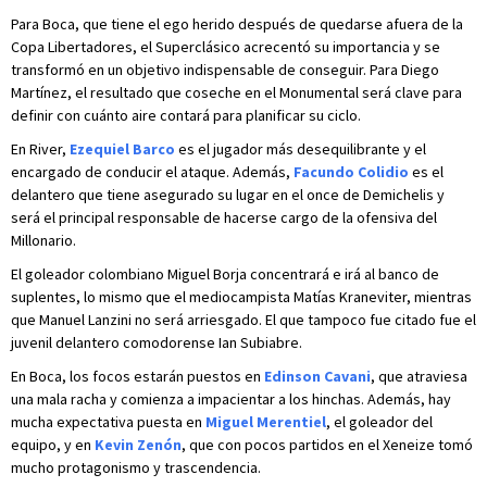
Para Boca, que tiene el ego herido después de quedarse afuera de la
Copa Libertadores, el Superclásico acrecentó su importancia y se
transformó en un objetivo indispensable de conseguir. Para Diego
Martínez, el resultado que coseche en el Monumental será clave para
definir con cuánto aire contará para planificar su ciclo.
En River,
Ezequiel Barco
es el jugador más desequilibrante y el
encargado de conducir el ataque. Además,
Facundo Colidio
es el
delantero que tiene asegurado su lugar en el once de Demichelis y
será el principal responsable de hacerse cargo de la ofensiva del
Millonario.
El goleador colombiano Miguel Borja concentrará e irá al banco de
suplentes, lo mismo que el mediocampista Matías Kraneviter, mientras
que Manuel Lanzini no será arriesgado. El que tampoco fue citado fue el
juvenil delantero comodorense Ian Subiabre.
En Boca, los focos estarán puestos en
Edinson Cavani
, que atraviesa
una mala racha y comienza a impacientar a los hinchas. Además, hay
mucha expectativa puesta en
Miguel Merentiel
, el goleador del
equipo, y en
Kevin Zenón
, que con pocos partidos en el Xeneize tomó
mucho protagonismo y trascendencia.