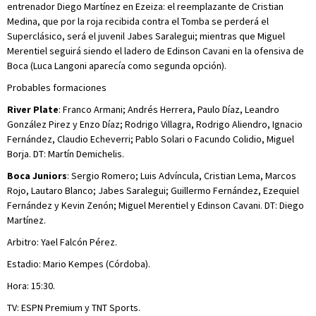
entrenador Diego Martínez en Ezeiza: el reemplazante de Cristian
Medina, que por la roja recibida contra el Tomba se perderá el
Superclásico, será el juvenil Jabes Saralegui; mientras que Miguel
Merentiel seguirá siendo el ladero de Edinson Cavani en la ofensiva de
Boca (Luca Langoni aparecía como segunda opción).
Probables formaciones
River Plate
: Franco Armani; Andrés Herrera, Paulo Díaz, Leandro
González Pirez y Enzo Díaz; Rodrigo Villagra, Rodrigo Aliendro, Ignacio
Fernández, Claudio Echeverri; Pablo Solari o Facundo Colidio, Miguel
Borja. DT: Martín Demichelis.
Boca Juniors
: Sergio Romero; Luis Advíncula, Cristian Lema, Marcos
Rojo, Lautaro Blanco; Jabes Saralegui; Guillermo Fernández, Ezequiel
Fernández y Kevin Zenón; Miguel Merentiel y Edinson Cavani. DT: Diego
Martínez.
Arbitro: Yael Falcón Pérez.
Estadio: Mario Kempes (Córdoba).
Hora: 15:30.
TV: ESPN Premium y TNT Sports.