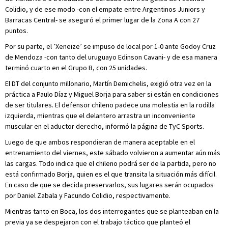
Colidio, y de ese modo -con el empate entre Argentinos Juniors y
Barracas Central- se aseguró el primer lugar de la Zona A con 27
puntos.
Por su parte, el ’Xeneize’ se impuso de local por 1-0 ante Godoy Cruz
de Mendoza -con tanto del uruguayo Edinson Cavani- y de esa manera
terminó cuarto en el Grupo B, con 25 unidades.
El DT del conjunto millonario, Martín Demichelis, exigió otra vez en la
práctica a Paulo Díaz y Miguel Borja para saber si están en condiciones
de ser titulares. El defensor chileno padece una molestia en la rodilla
izquierda, mientras que el delantero arrastra un inconveniente
muscular en el aductor derecho, informó la página de TyC Sports.
Luego de que ambos respondieran de manera aceptable en el
entrenamiento del viernes, este sábado volvieron a aumentar aún más
las cargas. Todo indica que el chileno podrá ser de la partida, pero no
está confirmado Borja, quien es el que transita la situación más difícil.
En caso de que se decida preservarlos, sus lugares serán ocupados
por Daniel Zabala y Facundo Colidio, respectivamente.
Mientras tanto en Boca, los dos interrogantes que se planteaban en la
previa ya se despejaron con el trabajo táctico que planteó el