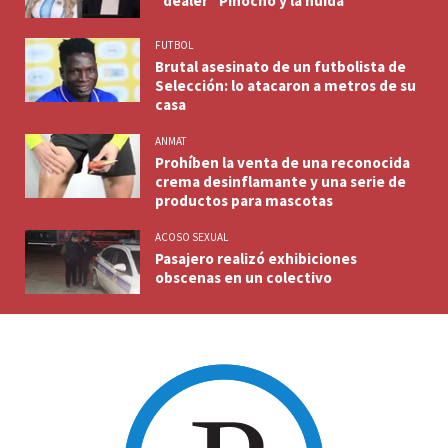
"dealer" Pinocho y la huida
FUTBOL
Brutal asesinato de un futbolista de
Selección: lo atacaron a metros de su
casa
ANMAT
Prohíben la venta de una reconocida
crema desinflamante y una serie de
productos para mascotas
ACOSO SEXUAL
Pasajero realizó exhibiciones
obscenas en un colectivo