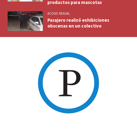
productos para mascotas
ACOSO SEXUAL
Pasajero realizó exhibiciones
obscenas en un colectivo