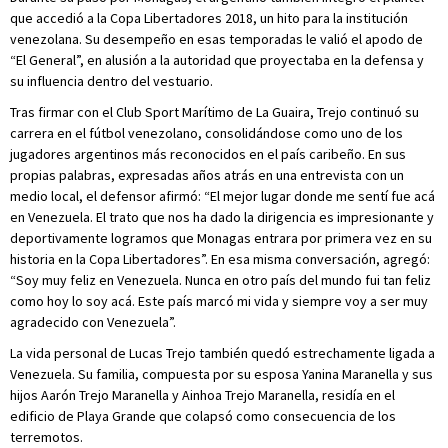
que accedió a la Copa Libertadores 2018, un hito para la institución
venezolana. Su desempeño en esas temporadas le valió el apodo de
“El General”, en alusión a la autoridad que proyectaba en la defensa y
su influencia dentro del vestuario.
Tras firmar con el Club Sport Marítimo de La Guaira, Trejo continuó su
carrera en el fútbol venezolano, consolidándose como uno de los
jugadores argentinos más reconocidos en el país caribeño. En sus
propias palabras, expresadas años atrás en una entrevista con un
medio local, el defensor afirmó: “El mejor lugar donde me sentí fue acá
en Venezuela. El trato que nos ha dado la dirigencia es impresionante y
deportivamente logramos que Monagas entrara por primera vez en su
historia en la Copa Libertadores”. En esa misma conversación, agregó:
“Soy muy feliz en Venezuela. Nunca en otro país del mundo fui tan feliz
como hoy lo soy acá. Este país marcó mi vida y siempre voy a ser muy
agradecido con Venezuela”.
La vida personal de Lucas Trejo también quedó estrechamente ligada a
Venezuela. Su familia, compuesta por su esposa Yanina Maranella y sus
hijos Aarón Trejo Maranella y Ainhoa Trejo Maranella, residía en el
edificio de Playa Grande que colapsó como consecuencia de los
terremotos.