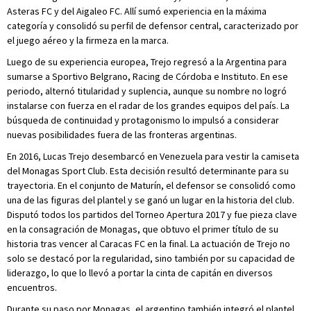
Asteras FC y del Aigaleo FC. Allí sumó experiencia en la máxima
categoría y consolidó su perfil de defensor central, caracterizado por
el juego aéreo y la firmeza en la marca.
Luego de su experiencia europea, Trejo regresó a la Argentina para
sumarse a Sportivo Belgrano, Racing de Córdoba e Instituto. En ese
periodo, alternó titularidad y suplencia, aunque su nombre no logró
instalarse con fuerza en el radar de los grandes equipos del país. La
búsqueda de continuidad y protagonismo lo impulsó a considerar
nuevas posibilidades fuera de las fronteras argentinas.
En 2016, Lucas Trejo desembarcó en Venezuela para vestir la camiseta
del Monagas Sport Club. Esta decisión resultó determinante para su
trayectoria. En el conjunto de Maturín, el defensor se consolidó como
una de las figuras del plantel y se ganó un lugar en la historia del club.
Disputó todos los partidos del Torneo Apertura 2017 y fue pieza clave
en la consagración de Monagas, que obtuvo el primer título de su
historia tras vencer al Caracas FC en la final. La actuación de Trejo no
solo se destacó por la regularidad, sino también por su capacidad de
liderazgo, lo que lo llevó a portar la cinta de capitán en diversos
encuentros.
Durante su paso por Monagas, el argentino también integró el plantel