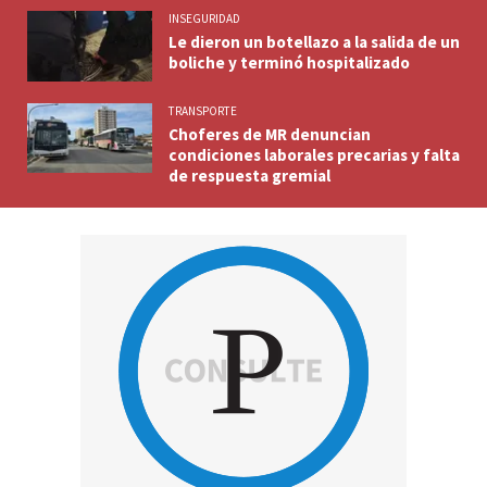
INSEGURIDAD
Le dieron un botellazo a la salida de un
boliche y terminó hospitalizado
TRANSPORTE
Choferes de MR denuncian
condiciones laborales precarias y falta
de respuesta gremial