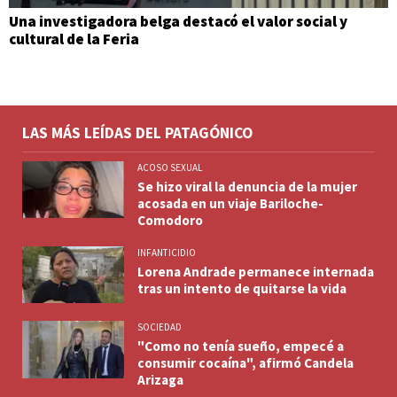
Una investigadora belga destacó el valor social y
cultural de la Feria
LAS MÁS LEÍDAS DEL PATAGÓNICO
ACOSO SEXUAL
Se hizo viral la denuncia de la mujer
acosada en un viaje Bariloche-
Comodoro
INFANTICIDIO
Lorena Andrade permanece internada
tras un intento de quitarse la vida
SOCIEDAD
"Como no tenía sueño, empecé a
consumir cocaína", afirmó Candela
Arizaga