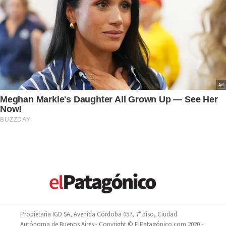
Propietaria IGD SA, Avenida Córdoba 657, 7° piso, Ciudad
Autónoma de Buenos Aires - Copyright © ElPatagónico.com 2020 -