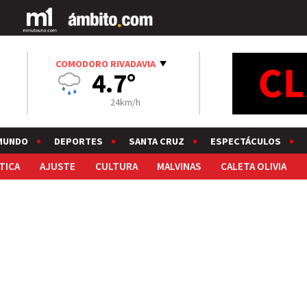
COMODORO RIVADAVIA
4.7°
24km/h
MUNDO
DEPORTES
SANTA CRUZ
ESPECTÁCULOS
TICA
AJUSTE
CULTURA
MALVINAS
CALETA OLIVIA