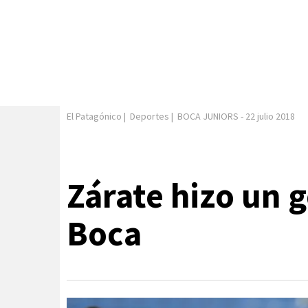
El Patagónico
|
Deportes
|
BOCA JUNIORS
-
22 julio 2018
Zárate hizo un g
Boca