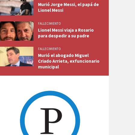
Murió Jorge Messi, el papá de
Lionel Messi
FALLECIMIENTO
Lionel Messi viaja a Rosario
para despedir a su padre
FALLECIMIENTO
Murió el abogado Miguel
Criado Arrieta, exfuncionario
municipal