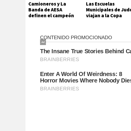
Camioneros y La
Las Escuelas
Banda de AESA
Municipales de Jud
definen el campeón
viajan a la Copa
del futsal local
Hikari en Viedma